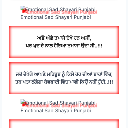
Emotional Sad Shayari Punjabi
ਅੱਛੇ ਅੱਛੇ ਤਮਾਸੇ ਦੇਖੇ ਹਨ ਅਸੀਂ,
ਪਰ ਖੁਦ ਦੇ ਨਾਲ ਹੋਇਆ ਤਮਾਸਾ ਉੰਦਾ ਸੀ..!!!
ਜਦੋਂ ਦੇਖੋਗੇ ਆਪਣੇ ਮਹਿਬੂਬ ਨੂੰ ਕਿਸੇ ਹੋਰ ਦੀਆਂ ਬਾਹਾਂ ਵਿੱਚ,
ਤਬ ਪਤਾ ਲੱਗੇਗਾ ਬੇਵਫਾਈ ਵਿੱਚ ਮਾਫੀ ਕਿਉਂ ਨਹੀਂ ਹੁੰਦੀ..!!!
Emotional Sad Shayari Punjabi