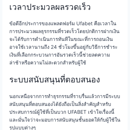
เวลาประมวลผลรวดเร็ว
ข้อดีอีกประการของแพลตฟอร์ม
Ufabet
คือเวลาใน
การประมวลผลธุรกรรมที่รวดเร็วโดยปกติการฝากเงิน
จะได้รับการดำเนินการทันทีในขณะที่การถอนเงิน
อาจใช้เวลานานถึง
24
ชั่วโมงขึ้นอยู่กับวิธีการชำระ
เงินที่เลือกกระบวนการอันรวดเร็วนี้ช่วยลดความ
ล่าช้าหรือความไม่สะดวกสำหรับผู้ใช้
ระบบสนับสนุนที่ตอบสนอง
นอกเหนือจากการทำธุรกรรมที่ราบรื่นแล้วการมีระบบ
สนับสนุนที่ตอบสนองได้ยังถือเป็นสิ่งสำคัญสำหรับ
ประสบการณ์ผู้ใช้ที่เป็นบวก
UFABET
เข้าใจเรื่องนี้
และมั่นใจว่าจะมอบการสนับสนุนชั้นยอดให้กับผู้ใช้ใน
รูปแบบต่างๆ