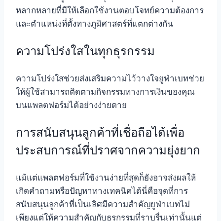
หลากหลายที่มีให้เลือกใช้งานตอบโจทย์ความต้องการ
และตำแหน่งที่ตั้งทางภูมิศาสตร์ที่แตกต่างกัน
ความโปร่งใสในทุกธุรกรรม
ความโปร่งใสช่วยส่งเสริมความไว้วางใจยูฟ่าเบทช่วย
ให้ผู้ใช้สามารถติดตามกิจกรรมทางการเงินของคุณ
บนแพลตฟอร์มได้อย่างง่ายดาย
การสนับสนุนลูกค้าที่เชื่อถือได้เพื่อ
ประสบการณ์ที่ปราศจากความยุ่งยาก
แม้แต่แพลตฟอร์มที่ใช้งานง่ายที่สุดก็ยังอาจส่งผลให้
เกิดคำถามหรือปัญหาทางเทคนิคได้นี่คือจุดที่การ
สนับสนุนลูกค้าที่เป็นเลิศมีความสำคัญยูฟ่าเบทไม่
เพียงแต่ให้ความสำคัญกับธุรกรรมที่ราบรื่นเท่านั้นแต่