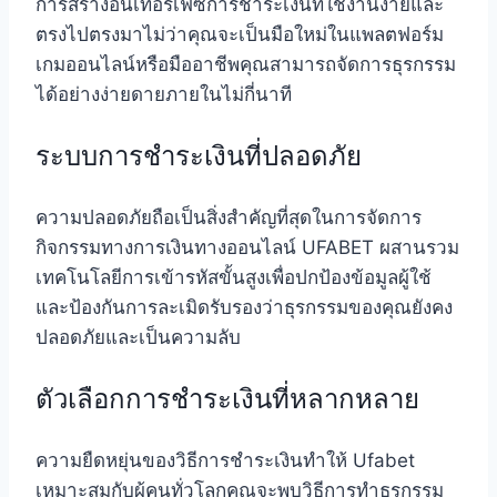
การสร้างอินเทอร์เฟซการชำระเงินที่ใช้งานง่ายและ
ตรงไปตรงมาไม่ว่าคุณจะเป็นมือใหม่ในแพลตฟอร์ม
เกมออนไลน์หรือมืออาชีพคุณสามารถจัดการธุรกรรม
ได้อย่างง่ายดายภายในไม่กี่นาที
ระบบการชำระเงินที่ปลอดภัย
ความปลอดภัยถือเป็นสิ่งสำคัญที่สุดในการจัดการ
กิจกรรมทางการเงินทางออนไลน์
UFABET
ผสานรวม
เทคโนโลยีการเข้ารหัสขั้นสูงเพื่อปกป้องข้อมูลผู้ใช้
และป้องกันการละเมิดรับรองว่าธุรกรรมของคุณยังคง
ปลอดภัยและเป็นความลับ
ตัวเลือกการชำระเงินที่หลากหลาย
ความยืดหยุ่นของวิธีการชำระเงินทำให้
Ufabet
เหมาะสมกับผู้คนทั่วโลกคุณจะพบวิธีการทำธุรกรรม