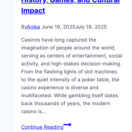
Impact
By
Anika
June 19, 2025
July 19, 2025
Casinos have long captured the
imagination of people around the world,
serving as centers of entertainment, social
activity, and high-stakes decision-making.
From the flashing lights of slot machines
to the quiet intensity of a poker table, the
casino experience is diverse and
multifaceted. While gambling itself dates
back thousands of years, the modern
casino is…
Understanding
Continue Reading
Casinos: