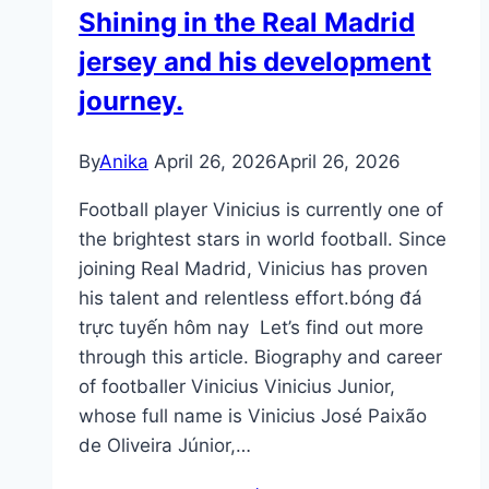
Shining in the Real Madrid
the
Chance
jersey and his development
for
journey.
Big
Wins
By
Anika
April 26, 2026
April 26, 2026
Football player Vinicius is currently one of
the brightest stars in world football. Since
joining Real Madrid, Vinicius has proven
his talent and relentless effort.bóng đá
trực tuyến hôm nay Let’s find out more
through this article. Biography and career
of footballer Vinicius Vinicius Junior,
whose full name is Vinicius José Paixão
de Oliveira Júnior,…