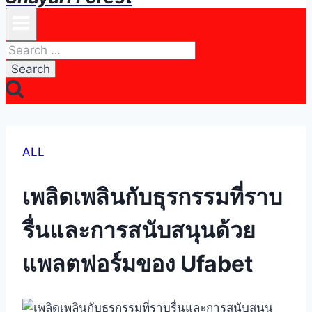
Search
for:
ALL
เพลิดเพลินกับธุรกรรมที่ราบ
รื่นและการสนับสนุนด้วย
แพลตฟอร์มของ Ufabet