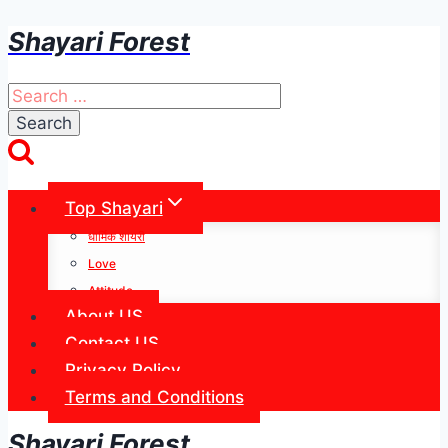
Shayari Forest
Skip
to
content
Search
for:
Top Shayari
धार्मिक शायरी
Love
Attitude
About US
Contact US
Privacy Policy
Terms and Conditions
Shayari Forest