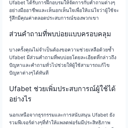
Ufabet
ได้รับการฝึกอบรมให้จัดการกับคำถามต่างๆ
อย่างมืออาชีพและเห็นอกเห็นใจเพื่อให้แน่ใจว่าผู้ใช้จะ
รู้สึกมีคุณค่าตลอดประสบการณ์ของพวกเขา
ส่วนคำถามที่พบบ่อยแบบครอบคลุม
บางครั้งคุณไม่จำเป็นต้องขอความช่วยเหลือด้วยซ้ำ
Ufabet
มีส่วนคำถามที่พบบ่อยโดยละเอียดที่กล่าวถึง
ปัญหาและคำถามทั่วไปช่วยให้ผู้ใช้สามารถแก้ไข
ปัญหาต่างๆได้ทันที
Ufabet
ช่วยเพิ่มประสบการณ์ผู้ใช้ได้
อย่างไร
นอกเหนือจากธุรกรรมและการสนับสนุน
Ufabet
ยัง
รวมฟีเจอร์ต่างๆที่ทำให้แพลตฟอร์มมีประสิทธิภาพ