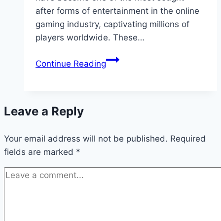
after forms of entertainment in the online
gaming industry, captivating millions of
players worldwide. These…
Hard-
Continue Reading
Earned
Lessons
When
Leave a Reply
Playing
Online
Your email address will not be published.
Slot
Required
fields are marked
*
Games