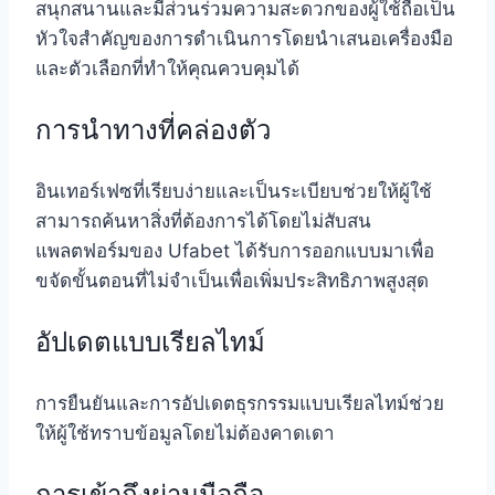
สนุกสนานและมีส่วนร่วมความสะดวกของผู้ใช้ถือเป็น
หัวใจสำคัญของการดำเนินการโดยนำเสนอเครื่องมือ
และตัวเลือกที่ทำให้คุณควบคุมได้
การนำทางที่คล่องตัว
อินเทอร์เฟซที่เรียบง่ายและเป็นระเบียบช่วยให้ผู้ใช้
สามารถค้นหาสิ่งที่ต้องการได้โดยไม่สับสน
แพลตฟอร์มของ
Ufabet
ได้รับการออกแบบมาเพื่อ
ขจัดขั้นตอนที่ไม่จำเป็นเพื่อเพิ่มประสิทธิภาพสูงสุด
อัปเดตแบบเรียลไทม์
การยืนยันและการอัปเดตธุรกรรมแบบเรียลไทม์ช่วย
ให้ผู้ใช้ทราบข้อมูลโดยไม่ต้องคาดเดา
การเข้าถึงผ่านมือถือ