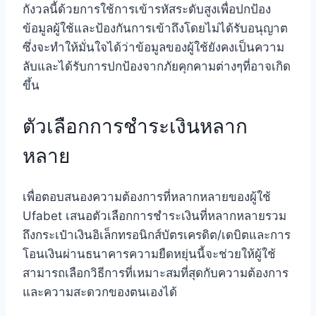
กังวลนี้ด้วยการใช้การเข้ารหัสระดับสูงเพื่อปกป้อง
ข้อมูลผู้ใช้และป้องกันการเข้าถึงโดยไม่ได้รับอนุญาต
ซึ่งจะทำให้มั่นใจได้ว่าข้อมูลของผู้ใช้ยังคงเป็นความ
ลับและได้รับการปกป้องจากภัยคุกคามต่างๆที่อาจเกิด
ขึ้น
ตัวเลือกการชำระเงินหลาก
หลาย
เพื่อตอบสนองความต้องการที่หลากหลายของผู้ใช้
Ufabet
เสนอตัวเลือกการชำระเงินที่หลากหลายรวม
ถึงกระเป๋าเงินอิเล็กทรอนิกส์บัตรเครดิต
/
เดบิตและการ
โอนเงินผ่านธนาคารความยืดหยุ่นนี้จะช่วยให้ผู้ใช้
สามารถเลือกวิธีการที่เหมาะสมที่สุดกับความต้องการ
และความสะดวกของตนเองได้