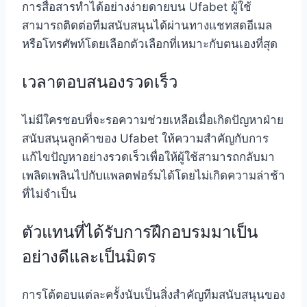
การสื่อสารทำได้อย่างง่ายดายบน
Ufabet
ผู้ใช้
สามารถติดต่อทีมสนับสนุนได้ผ่านทางแชทสดอีเมล
หรือโทรศัพท์โดยเลือกตัวเลือกที่เหมาะกับตนเองที่สุด
เวลาตอบสนองรวดเร็ว
ไม่มีใครชอบที่จะรอความช่วยเหลือเมื่อเกิดปัญหาฝ่าย
สนับสนุนลูกค้าของ
Ufabet
ให้ความสำคัญกับการ
แก้ไขปัญหาอย่างรวดเร็วเพื่อให้ผู้ใช้สามารถกลับมา
เพลิดเพลินไปกับแพลตฟอร์มได้โดยไม่เกิดความล่าช้า
ที่ไม่จำเป็น
ตัวแทนที่ได้รับการฝึกอบรมมาเป็น
อย่างดีและเป็นมิตร
การโต้ตอบแต่ละครั้งนับเป็นสิ่งสำคัญทีมสนับสนุนของ