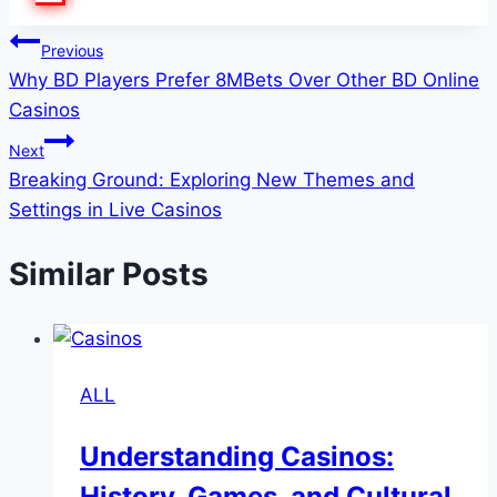
Post
Previous
Why BD Players Prefer 8MBets Over Other BD Online
navigation
Casinos
Next
Breaking Ground: Exploring New Themes and
Settings in Live Casinos
Similar Posts
ALL
Understanding Casinos:
History, Games, and Cultural