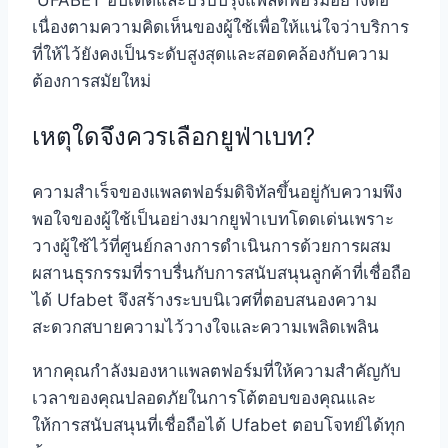
เนื่องตามความคิดเห็นของผู้ใช้เพื่อให้แน่ใจว่าบริการ
ที่ให้ไว้ยังคงเป็นระดับสูงสุดและสอดคล้องกับความ
ต้องการสมัยใหม่
เหตุใดจึงควรเลือกยูฟ่าเบท
?
ความสำเร็จของแพลตฟอร์มดิจิทัลขึ้นอยู่กับความพึง
พอใจของผู้ใช้เป็นอย่างมากยูฟ่าเบทโดดเด่นเพราะ
วางผู้ใช้ไว้ที่ศูนย์กลางการดำเนินการด้วยการผสม
ผสานธุรกรรมที่ราบรื่นกับการสนับสนุนลูกค้าที่เชื่อถือ
ได้
Ufabet
จึงสร้างระบบนิเวศที่ตอบสนองความ
สะดวกสบายความไว้วางใจและความเพลิดเพลิน
หากคุณกำลังมองหาแพลตฟอร์มที่ให้ความสำคัญกับ
เวลาของคุณปลอดภัยในการโต้ตอบของคุณและ
ให้การสนับสนุนที่เชื่อถือได้
Ufabet
ตอบโจทย์ได้ทุก