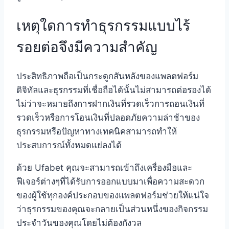
เหตุใดการทำธุรกรรมแบบไร้
รอยต่อจึงมีความสำคัญ
ประสิทธิภาพถือเป็นกระดูกสันหลังของแพลตฟอร์ม
ดิจิทัลและธุรกรรมที่เชื่อถือได้นั้นไม่สามารถต่อรองได้
ไม่ว่าจะหมายถึงการฝากเงินที่รวดเร็วการถอนเงินที่
รวดเร็วหรือการโอนเงินที่ปลอดภัยความล่าช้าของ
ธุรกรรมหรือปัญหาทางเทคนิคสามารถทำให้
ประสบการณ์ทั้งหมดแย่ลงได้
ด้วย
Ufabet
คุณจะสามารถเข้าถึงเครื่องมือและ
ฟีเจอร์ต่างๆที่ได้รับการออกแบบมาเพื่อความสะดวก
ของผู้ใช้ทุกองค์ประกอบของแพลตฟอร์มช่วยให้แน่ใจ
ว่าธุรกรรมของคุณจะกลายเป็นส่วนหนึ่งของกิจกรรม
ประจำวันของคุณโดยไม่ต้องกังวล